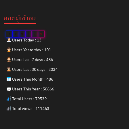
สถิติผู้เข้าชม
0
7
9
5
3
9
Users Today : 13
Users Yesterday : 101
Users Last 7 days : 486
Users Last 30 days : 2034
Users This Month : 486
Users This Year : 50666
Total Users : 79539
Total views : 111463