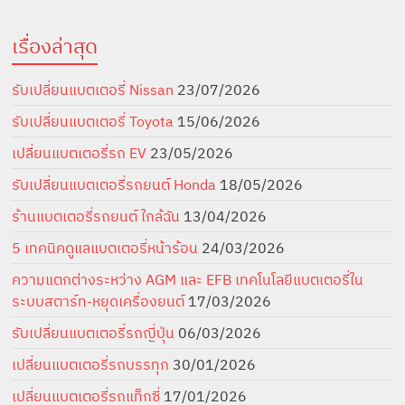
เรื่องล่าสุด
รับเปลี่ยนแบตเตอรี่ Nissan
23/07/2026
รับเปลี่ยนแบตเตอรี่ Toyota
15/06/2026
เปลี่ยนแบตเตอรี่รถ EV
23/05/2026
รับเปลี่ยนแบตเตอรี่รถยนต์ Honda
18/05/2026
ร้านแบตเตอรี่รถยนต์ ใกล้ฉัน
13/04/2026
5 เทคนิคดูแลแบตเตอรี่หน้าร้อน
24/03/2026
ความแตกต่างระหว่าง AGM และ EFB เทคโนโลยีแบตเตอรี่ใน
ระบบสตาร์ท-หยุดเครื่องยนต์
17/03/2026
รับเปลี่ยนแบตเตอรี่รถญี่ปุ่น
06/03/2026
เปลี่ยนแบตเตอรี่รถบรรทุก
30/01/2026
เปลี่ยนแบตเตอรี่รถแท็กซี่
17/01/2026