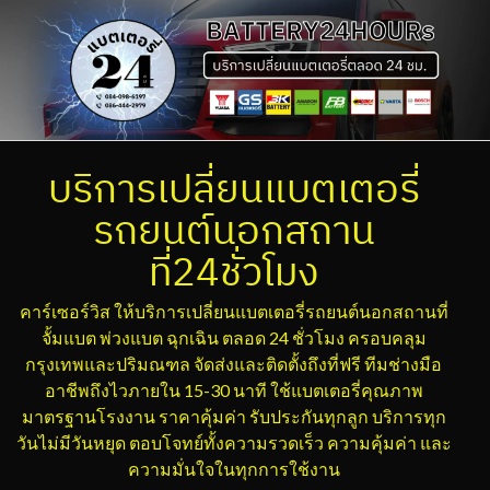
Skip
to
content
บริการเปลี่ยนแบตเตอรี่
รถยนต์นอกสถาน
ที่24ชั่วโมง
คาร์เซอร์วิส ให้บริการเปลี่ยนแบตเตอรี่รถยนต์นอกสถานที่
จั้มแบต พ่วงแบต ฉุกเฉิน ตลอด 24 ชั่วโมง ครอบคลุม
กรุงเทพและปริมณฑล จัดส่งและติดตั้งถึงที่ฟรี ทีมช่างมือ
อาชีพถึงไวภายใน 15-30 นาที ใช้แบตเตอรี่คุณภาพ
มาตรฐานโรงงาน ราคาคุ้มค่า รับประกันทุกลูก บริการทุก
วันไม่มีวันหยุด ตอบโจทย์ทั้งความรวดเร็ว ความคุ้มค่า และ
ความมั่นใจในทุกการใช้งาน