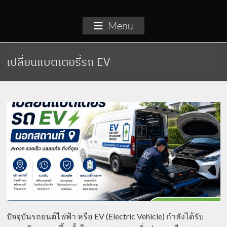
Menu
เปลี่ยนแบตเตอรี่รถ EV
ปัจจุบันรถยนต์ไฟฟ้า หรือ EV (Electric Vehicle) กำลังได้รับ