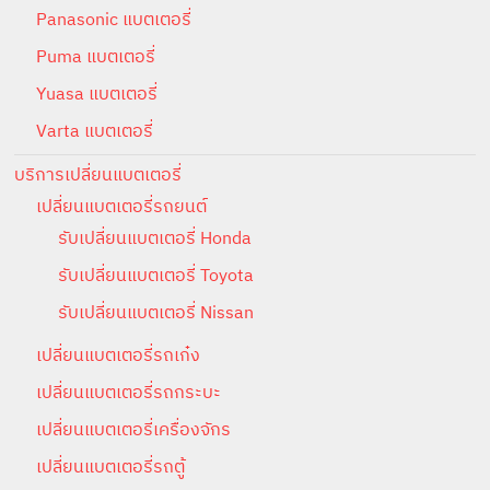
Panasonic แบตเตอรี่
Puma แบตเตอรี่
Yuasa แบตเตอรี่
Varta แบตเตอรี่
บริการเปลี่ยนแบตเตอรี่
เปลี่ยนแบตเตอรี่รถยนต์
รับเปลี่ยนแบตเตอรี่ Honda
รับเปลี่ยนแบตเตอรี่ Toyota
รับเปลี่ยนแบตเตอรี่ Nissan
เปลี่ยนแบตเตอรี่รถเก๋ง
เปลี่ยนแบตเตอรี่รถกระบะ
เปลี่ยนแบตเตอรี่เครื่องจักร
เปลี่ยนแบตเตอรี่รถตู้