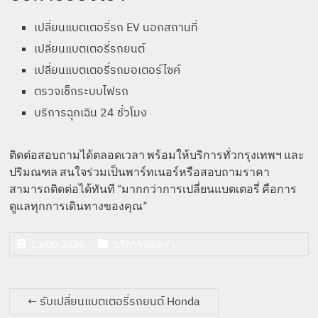
เปลี่ยนแบตเตอรี่รถ EV นอกสถานที่
เปลี่ยนแบตเตอรี่รถยนต์
เปลี่ยนแบตเตอรี่รถมอเตอร์ไซค์
ตรวจเช็กระบบไฟรถ
บริการฉุกเฉิน 24 ชั่วโมง
ติดต่อสอบถามได้ตลอดเวลา พร้อมให้บริการทั่วกรุงเทพฯ และ
ปริมณฑล สนใจร่วมเป็นพาร์ทเนอร์หรือสอบถามราคา
สามารถติดต่อได้ทันที “มากกว่าการเปลี่ยนแบตเตอรี่ คือการ
ดูแลทุกการเดินทางของคุณ”
23/05/2026
บริการของเรา
←
รับเปลี่ยนแบตเตอรี่รถยนต์ Honda