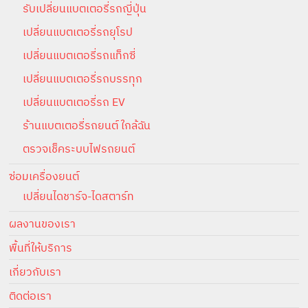
รับเปลี่ยนแบตเตอรี่รถญี่ปุ่น
เปลี่ยนแบตเตอรี่รถยุโรป
เปลี่ยนแบตเตอรี่รถแท็กซี่
เปลี่ยนแบตเตอรี่รถบรรทุก
เปลี่ยนแบตเตอรี่รถ EV
ร้านแบตเตอรี่รถยนต์ ใกล้ฉัน
ตรวจเช็คระบบไฟรถยนต์
ซ่อมเครื่องยนต์
เปลี่ยนไดชาร์จ-ไดสตาร์ท
ผลงานของเรา
พื้นที่ให้บริการ
เกี่ยวกับเรา
ติดต่อเรา