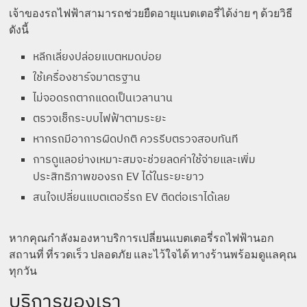
เจ้าของรถไฟฟ้าสามารถช่วยยืดอายุแบตเตอรี่ได้ง่าย ๆ ด้วยวิธี
ดังนี้
หลีกเลี่ยงปล่อยแบตหมดบ่อย
ใช้เครื่องชาร์จมาตรฐาน
ไม่จอดรถตากแดดเป็นเวลานาน
ตรวจเช็กระบบไฟฟ้าตามระยะ
หากรถมีอาการผิดปกติ ควรรีบตรวจสอบทันที
การดูแลอย่างเหมาะสมจะช่วยลดค่าใช้จ่ายและเพิ่ม
ประสิทธิภาพของรถ EV ได้ในระยะยาว
สนใจเปลี่ยนแบตเตอรี่รถ EV ติดต่อเราได้เลย
หากคุณกำลังมองหาบริการเปลี่ยนแบตเตอรี่รถไฟฟ้านอก
สถานที่ ที่รวดเร็ว ปลอดภัย และไว้ใจได้ ทางร้านพร้อมดูแลคุณ
ทุกวัน
บริการของเรา