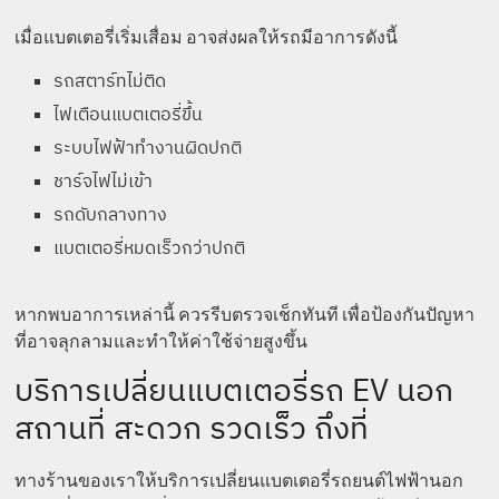
เมื่อแบตเตอรี่เริ่มเสื่อม อาจส่งผลให้รถมีอาการดังนี้
รถสตาร์ทไม่ติด
ไฟเตือนแบตเตอรี่ขึ้น
ระบบไฟฟ้าทำงานผิดปกติ
ชาร์จไฟไม่เข้า
รถดับกลางทาง
แบตเตอรี่หมดเร็วกว่าปกติ
หากพบอาการเหล่านี้ ควรรีบตรวจเช็กทันที เพื่อป้องกันปัญหา
ที่อาจลุกลามและทำให้ค่าใช้จ่ายสูงขึ้น
บริการเปลี่ยนแบตเตอรี่รถ EV นอก
สถานที่ สะดวก รวดเร็ว ถึงที่
ทางร้านของเราให้บริการเปลี่ยนแบตเตอรี่รถยนต์ไฟฟ้านอก