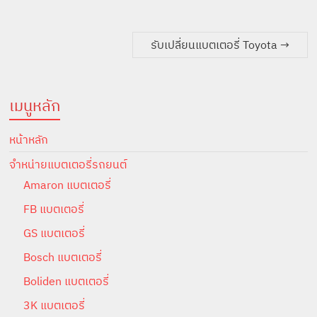
รับเปลี่ยนแบตเตอรี่ Toyota
→
เมนูหลัก
หน้าหลัก
จำหน่ายแบตเตอรี่รถยนต์
Amaron แบตเตอรี่
FB แบตเตอรี่
GS แบตเตอรี่
Bosch แบตเตอรี่
Boliden แบตเตอรี่
3K แบตเตอรี่