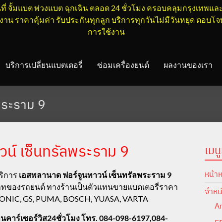
ี่ จั้มแบต พ่วงแบต ฉุกเฉิน ตลอด 24 ชั่วโมง ครอบคลุมกรุงเทพและปร
 ราคาคุ้มค่า รับประกันทุกลูก บริการทุกวันไม่มีวันหยุด ตอบโจท
การใช้งาน
บริการเปลี่ยนแบตเตอรี่
ซ่อมเครื่องยนต์
ผลงานของเรา
พระราม 9
น์ เซ็นทรัลพระราม 9
เมน
หน้าห
ริการ
เอสพลานาด ฟอร์จูนทาวน์ เซ็นทรัลพระราม 9
เภทของรถยนต์ ทางร้านเป็นตัวแทนขายแบตเตอรี่ราคา
จำหน
NASONIC, GS, PUMA, BOSCH, YUASA, VARTA
A
านคาร์เซอร์วิส24ชั่วโมง โทร. 084-098-6197,084-