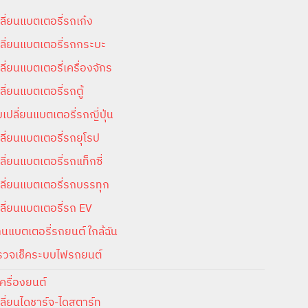
ลี่ยนแบตเตอรี่รถเก๋ง
ลี่ยนแบตเตอรี่รถกระบะ
ลี่ยนแบตเตอรี่เครื่องจักร
ลี่ยนแบตเตอรี่รถตู้
บเปลี่ยนแบตเตอรี่รถญี่ปุ่น
ลี่ยนแบตเตอรี่รถยุโรป
ลี่ยนแบตเตอรี่รถแท็กซี่
ลี่ยนแบตเตอรี่รถบรรทุก
ลี่ยนแบตเตอรี่รถ EV
านแบตเตอรี่รถยนต์ ใกล้ฉัน
รวจเช็คระบบไฟรถยนต์
ครื่องยนต์
ลี่ยนไดชาร์จ-ไดสตาร์ท