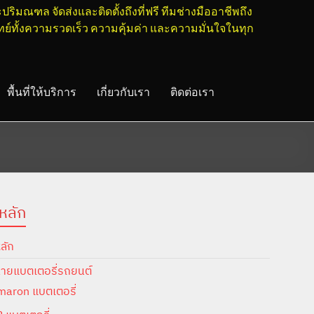
ิมณฑล จัดส่งและติดตั้งถึงที่ฟรี ทีมช่างมืออาชีพถึง
ย์ทั้งความรวดเร็ว ความคุ้มค่า และความมั่นใจในทุก
พื้นที่ให้บริการ
เกี่ยวกับเรา
ติดต่อเรา
ูหลัก
ลัก
่ายแบตเตอรี่รถยนต์
maron แบตเตอรี่