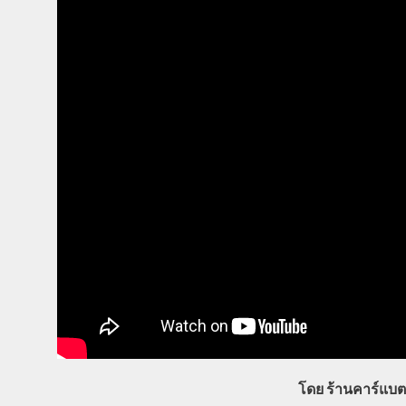
โดย ร้านคาร์แบตเ