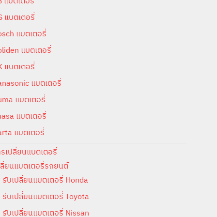
 แบตเตอรี่
 แบตเตอรี่
sch แบตเตอรี่
liden แบตเตอรี่
 แบตเตอรี่
nasonic แบตเตอรี่
uma แบตเตอรี่
asa แบตเตอรี่
rta แบตเตอรี่
รเปลี่ยนแบตเตอรี่
ลี่ยนแบตเตอรี่รถยนต์
รับเปลี่ยนแบตเตอรี่ Honda
รับเปลี่ยนแบตเตอรี่ Toyota
รับเปลี่ยนแบตเตอรี่ Nissan