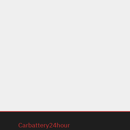
Carbattery24hour