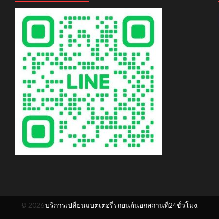
© 2026
บริการเปลี่ยนแบตเตอรี่รถยนต์นอกสถานที่24ชั่วโมง
.