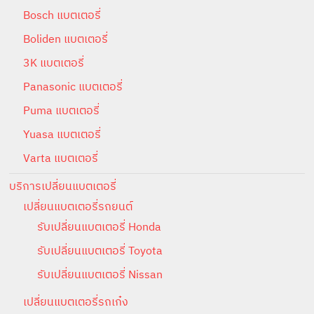
Bosch แบตเตอรี่
Boliden แบตเตอรี่
3K แบตเตอรี่
Panasonic แบตเตอรี่
Puma แบตเตอรี่
Yuasa แบตเตอรี่
Varta แบตเตอรี่
บริการเปลี่ยนแบตเตอรี่
เปลี่ยนแบตเตอรี่รถยนต์
รับเปลี่ยนแบตเตอรี่ Honda
รับเปลี่ยนแบตเตอรี่ Toyota
รับเปลี่ยนแบตเตอรี่ Nissan
เปลี่ยนแบตเตอรี่รถเก๋ง