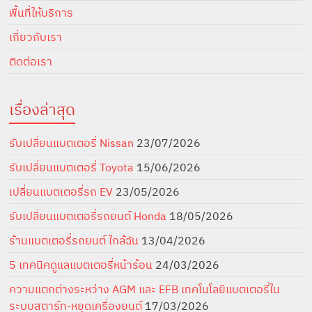
พื้นที่ให้บริการ
เกี่ยวกับเรา
ติดต่อเรา
เรื่องล่าสุด
รับเปลี่ยนแบตเตอรี่ Nissan
23/07/2026
รับเปลี่ยนแบตเตอรี่ Toyota
15/06/2026
เปลี่ยนแบตเตอรี่รถ EV
23/05/2026
รับเปลี่ยนแบตเตอรี่รถยนต์ Honda
18/05/2026
ร้านแบตเตอรี่รถยนต์ ใกล้ฉัน
13/04/2026
5 เทคนิคดูแลแบตเตอรี่หน้าร้อน
24/03/2026
ความแตกต่างระหว่าง AGM และ EFB เทคโนโลยีแบตเตอรี่ใน
ระบบสตาร์ท-หยุดเครื่องยนต์
17/03/2026