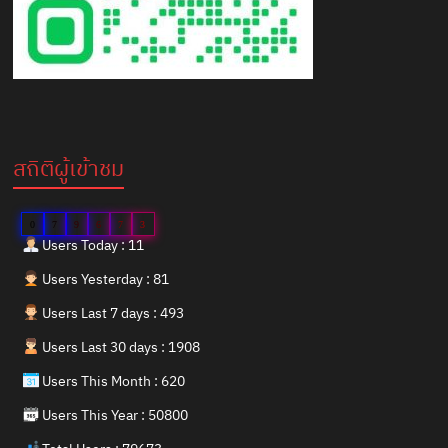
สถิติผู้เข้าชม
0
7
9
6
7
3
Users Today : 11
Users Yesterday : 81
Users Last 7 days : 493
Users Last 30 days : 1908
Users This Month : 620
Users This Year : 50800