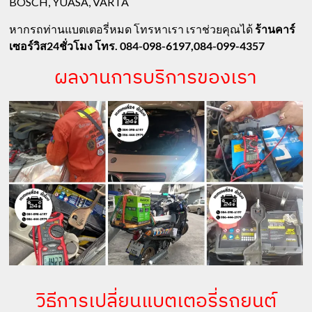
BOSCH, YUASA, VARTA
หากรถท่านแบตเตอรี่หมด โทรหาเรา เราช่วยคุณได้
ร้านคาร์
เซอร์วิส24ชั่วโมง โทร. 084-098-6197,084-099-4357
ผลงานการบริการของเรา
วิธีการเปลี่ยนแบตเตอรี่รถยนต์