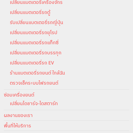
เปลี่ยนแบตเตอรี่เครื่องจักร
เปลี่ยนแบตเตอรี่รถตู้
รับเปลี่ยนแบตเตอรี่รถญี่ปุ่น
เปลี่ยนแบตเตอรี่รถยุโรป
เปลี่ยนแบตเตอรี่รถแท็กซี่
เปลี่ยนแบตเตอรี่รถบรรทุก
เปลี่ยนแบตเตอรี่รถ EV
ร้านแบตเตอรี่รถยนต์ ใกล้ฉัน
ตรวจเช็คระบบไฟรถยนต์
ซ่อมเครื่องยนต์
เปลี่ยนไดชาร์จ-ไดสตาร์ท
ผลงานของเรา
พื้นที่ให้บริการ