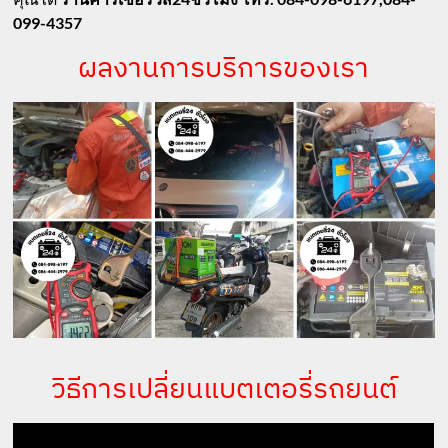
099-4357
ผลงานการบริการของเรา
วิธีการเปลี่ยนแบตเตอรี่รถยนต์