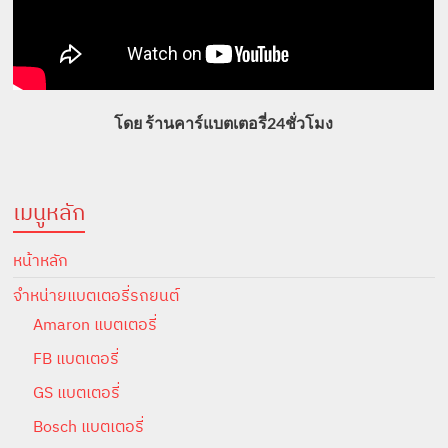
โดย ร้านคาร์แบตเตอรี่24ชั่วโมง
เมนูหลัก
หน้าหลัก
จำหน่ายแบตเตอรี่รถยนต์
Amaron แบตเตอรี่
FB แบตเตอรี่
GS แบตเตอรี่
Bosch แบตเตอรี่