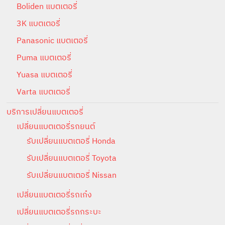
Boliden แบตเตอรี่
3K แบตเตอรี่
Panasonic แบตเตอรี่
Puma แบตเตอรี่
Yuasa แบตเตอรี่
Varta แบตเตอรี่
บริการเปลี่ยนแบตเตอรี่
เปลี่ยนแบตเตอรี่รถยนต์
รับเปลี่ยนแบตเตอรี่ Honda
รับเปลี่ยนแบตเตอรี่ Toyota
รับเปลี่ยนแบตเตอรี่ Nissan
เปลี่ยนแบตเตอรี่รถเก๋ง
เปลี่ยนแบตเตอรี่รถกระบะ