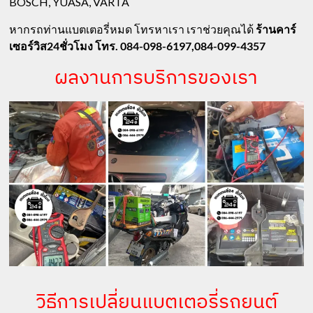
BOSCH, YUASA, VARTA
หากรถท่านแบตเตอรี่หมด โทรหาเรา เราช่วยคุณได้
ร้านคาร์
เซอร์วิส24ชั่วโมง โทร. 084-098-6197,084-099-4357
ผลงานการบริการของเรา
วิธีการเปลี่ยนแบตเตอรี่รถยนต์