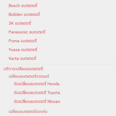
Bosch แบตเตอรี่
Boliden แบตเตอรี่
3K แบตเตอรี่
Panasonic แบตเตอรี่
Puma แบตเตอรี่
Yuasa แบตเตอรี่
Varta แบตเตอรี่
บริการเปลี่ยนแบตเตอรี่
เปลี่ยนแบตเตอรี่รถยนต์
รับเปลี่ยนแบตเตอรี่ Honda
รับเปลี่ยนแบตเตอรี่ Toyota
รับเปลี่ยนแบตเตอรี่ Nissan
เปลี่ยนแบตเตอรี่รถเก๋ง