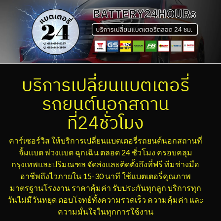
Skip
to
content
บริการเปลี่ยนแบตเตอรี่
รถยนต์นอกสถาน
ที่24ชั่วโมง
คาร์เซอร์วิส ให้บริการเปลี่ยนแบตเตอรี่รถยนต์นอกสถานที่
จั้มแบต พ่วงแบต ฉุกเฉิน ตลอด 24 ชั่วโมง ครอบคลุม
กรุงเทพและปริมณฑล จัดส่งและติดตั้งถึงที่ฟรี ทีมช่างมือ
อาชีพถึงไวภายใน 15-30 นาที ใช้แบตเตอรี่คุณภาพ
มาตรฐานโรงงาน ราคาคุ้มค่า รับประกันทุกลูก บริการทุก
วันไม่มีวันหยุด ตอบโจทย์ทั้งความรวดเร็ว ความคุ้มค่า และ
ความมั่นใจในทุกการใช้งาน