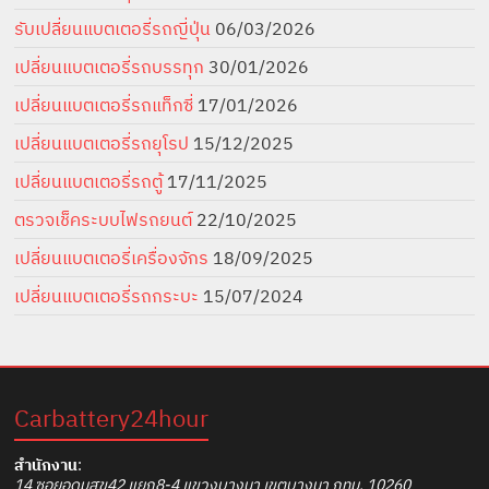
รับเปลี่ยนแบตเตอรี่รถญี่ปุ่น
06/03/2026
เปลี่ยนแบตเตอรี่รถบรรทุก
30/01/2026
เปลี่ยนแบตเตอรี่รถแท็กซี่
17/01/2026
เปลี่ยนแบตเตอรี่รถยุโรป
15/12/2025
เปลี่ยนแบตเตอรี่รถตู้
17/11/2025
ตรวจเช็คระบบไฟรถยนต์
22/10/2025
เปลี่ยนแบตเตอรี่เครื่องจักร
18/09/2025
เปลี่ยนแบตเตอรี่รถกระบะ
15/07/2024
Carbattery24hour
สำนักงาน
:
14 ซอยอุดมสุข42 แยก8-4 แขวงบางนา เขตบางนา กทม. 10260