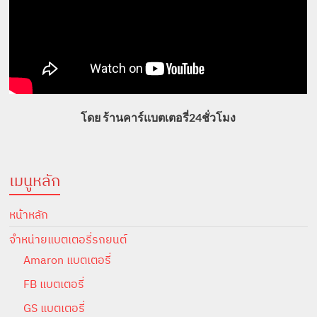
โดย ร้านคาร์แบตเตอรี่24ชั่วโมง
เมนูหลัก
หน้าหลัก
จำหน่ายแบตเตอรี่รถยนต์
Amaron แบตเตอรี่
FB แบตเตอรี่
GS แบตเตอรี่